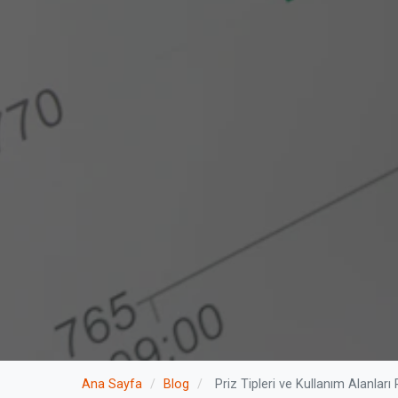
Ana Sayfa
/
Blog
/
Priz Tipleri ve Kullanım Alanları