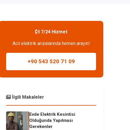
7/24 Hizmet
Acil elektrik arızalarında hemen arayın!
+90 543 520 71 09
İlgili Makaleler
Evde Elektrik Kesintisi
Olduğunda Yapılması
Gerekenler