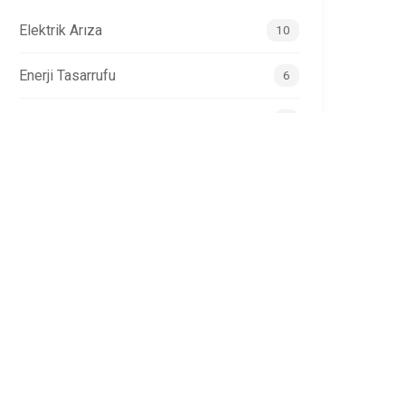
Elektrik Arıza
10
Enerji Tasarrufu
6
Aydınlatma
4
Elektrik Güvenliği
5
Akıllı Ev
2
Güvenlik
1
İnternet
2