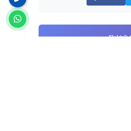
Elektrik
İzmir genelinde 7/
Hemen Ar