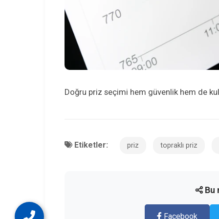
Doğru priz seçimi hem güvenlik hem de kul
Etiketler:
priz
topraklı priz
Bu 
Facebook