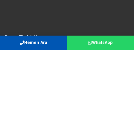
Buca Elektrik
Hemen Ara
WhatsApp
İzmir'in her noktasına 7/24 profesyonel elektrikçi hizmeti.
Güvenilir, hızlı ve garantili çözüm ortağınız.
Hızlı Erişim
Ana Sayfa
Hizmetlerimiz
Hizmet Bölgeleri
İletişim